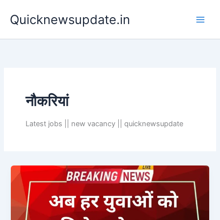
Skip
Main
Quicknewsupdate.in
to
Men
content
नौकरियां
Latest jobs || new vacancy || quicknewsupdate