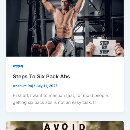
स्वास्थ्य
Steps To Six Pack Abs
Anshum Raj
/
July 11, 2025
First off, I want to mention that, for most people,
getting six pack abs is not an easy task. It