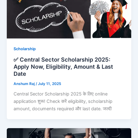
Scholarship
✅ Central Sector Scholarship 2025:
Apply Now, Eligibility, Amount & Last
Date
Anshum Raj
/
July 11, 2025
Central Sector Scholarship 2025 के लिए online
application शुरू! Check करें eligibility, scholarship
amount, documents required और last date. जल्दी