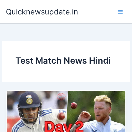
Skip
Main
Quicknewsupdate.in
to
Men
content
Test Match News Hindi