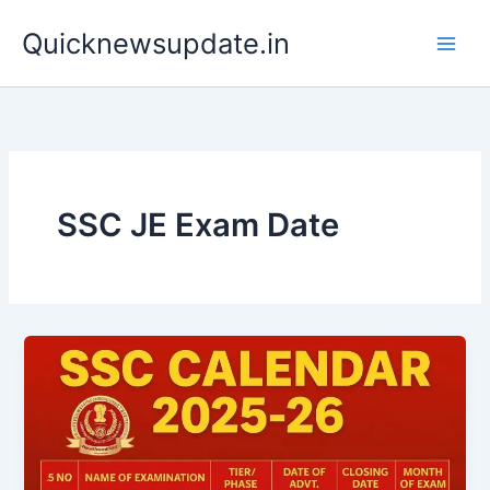
Skip
Main
Quicknewsupdate.in
to
Men
content
SSC JE Exam Date