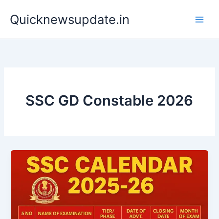
Skip
Main
Quicknewsupdate.in
to
Men
content
SSC GD Constable 2026