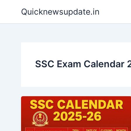
Skip
Quicknewsupdate.in
to
content
SSC Exam Calendar 