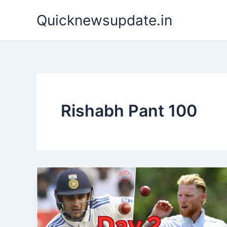
Skip
Quicknewsupdate.in
to
content
Rishabh Pant 100