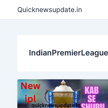
Skip
Quicknewsupdate.in
to
content
IndianPremierLeagu