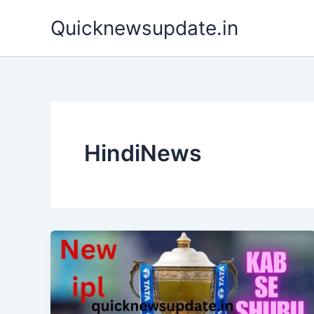
Skip
Quicknewsupdate.in
to
content
HindiNews