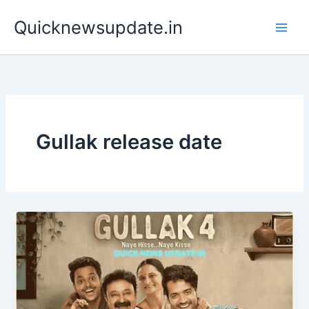
Skip
Main
Quicknewsupdate.in
to
Men
content
Gullak release date