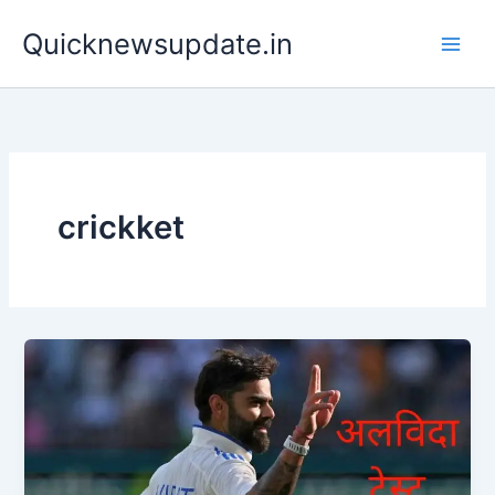
Skip
Main
Quicknewsupdate.in
to
Men
content
crickket