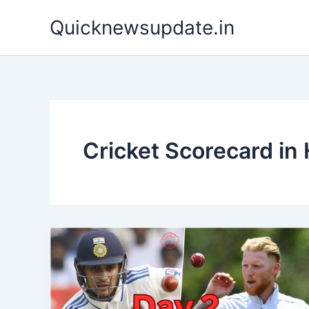
Skip
Quicknewsupdate.in
to
content
Cricket Scorecard in 