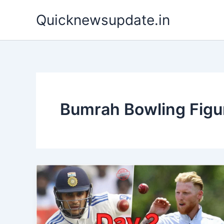
Skip
Quicknewsupdate.in
to
content
Bumrah Bowling Figu